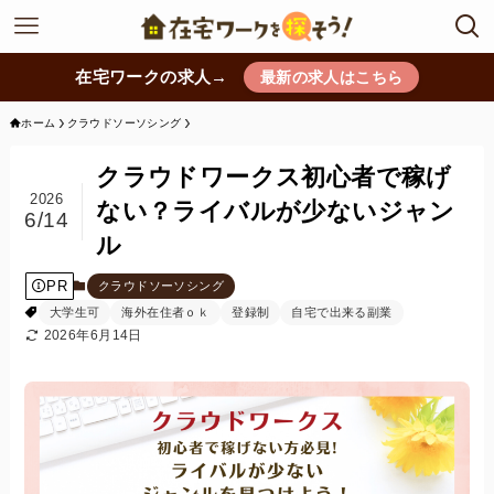
在宅ワークの求人→
最新の求人はこちら
ホーム
クラウドソーソシング
クラウドワークス初心者で稼げ
2026
ない？ライバルが少ないジャン
6/14
ル
PR
クラウドソーソシング
大学生可
海外在住者ｏｋ
登録制
自宅で出来る副業
2026年6月14日