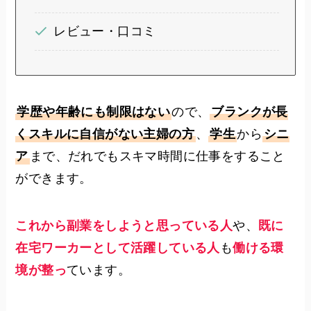
レビュー・口コミ
学歴や年齢にも制限はない
ので、
ブランクが長
くスキルに自信がない主婦の方
、
学生
から
シニ
ア
まで、だれでもスキマ時間に仕事をすること
ができます。
これから副業をしようと思っている人
や、
既に
在宅ワーカーとして活躍している人
も
働ける環
境が整っ
ています。