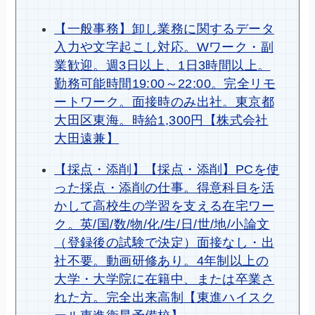
【一般事務】卸し業務に関するデータ
入力や文字起こし対応。Wワーク・副
業歓迎。週3日以上、1日3時間以上。
勤務可能時間19:00～22:00。完全リモ
ートワーク。面接時のみ出社。東京都
大田区東海。時給1,300円【株式会社
大田遠兼】
【採点・添削】【採点・添削】PCを使
った採点・添削の仕事。得意科目を活
かして高校生の学習を支える在宅ワー
ク。英/国/数/物/化/生/日/世/地/小論文
（登録後の試験で決定）面接なし・出
社不要。動画研修あり。4年制以上の
大学・大学院に在籍中、または卒業さ
れた方。完全出来高制【東進ハイスク