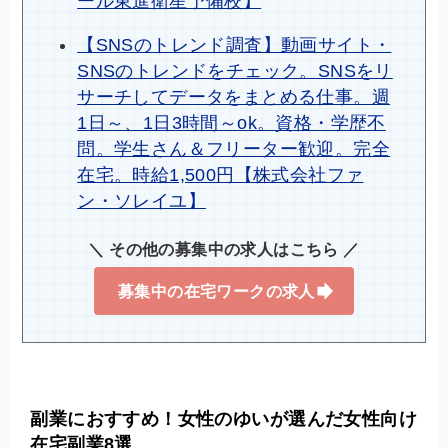
ール東進衛星予備校】
【SNSのトレンド調査】動画サイト・
SNSのトレンドをチェック。SNSをリ
サーチしてデータをまとめる仕事。週
1日～、1日3時間～ok。資格・学歴不
問。学生さん＆フリーター歓迎。完全
在宅。時給1,500円【株式会社ファ
ン・ソレイユ】
＼ その他の募集中の求人はこちら ／
募集中の在宅ワークの求人
副業におすすめ！女性のゆいが選んだ女性向け
在宅副業8選