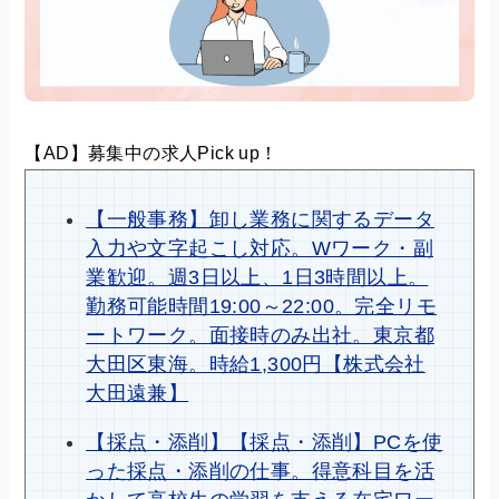
【AD】募集中の求人Pick up！
【一般事務】卸し業務に関するデータ
入力や文字起こし対応。Wワーク・副
業歓迎。週3日以上、1日3時間以上。
勤務可能時間19:00～22:00。完全リモ
ートワーク。面接時のみ出社。東京都
大田区東海。時給1,300円【株式会社
大田遠兼】
【採点・添削】【採点・添削】PCを使
った採点・添削の仕事。得意科目を活