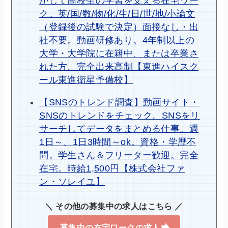
かして高校生の学習を支える在宅ワー
ク。英/国/数/物/化/生/日/世/地/小論文
（登録後の試験で決定）面接なし・出
社不要。動画研修あり。4年制以上の
大学・大学院に在籍中、または卒業さ
れた方。完全出来高制【東進ハイスク
ール東進衛星予備校】
【SNSのトレンド調査】動画サイト・
SNSのトレンドをチェック。SNSをリ
サーチしてデータをまとめる仕事。週
1日～、1日3時間～ok。資格・学歴不
問。学生さん＆フリーター歓迎。完全
在宅。時給1,500円【株式会社ファ
ン・ソレイユ】
＼ その他の募集中の求人はこちら ／
募集中の在宅ワークの求人