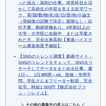
った採点・添削の仕事。得意科目を活
かして高校生の学習を支える在宅ワー
ク。英/国/数/物/化/生/日/世/地/小論文
（登録後の試験で決定）面接なし・出
社不要。動画研修あり。4年制以上の
大学・大学院に在籍中、または卒業さ
れた方。完全出来高制【東進ハイスク
ール東進衛星予備校】
【SNSのトレンド調査】動画サイト・
SNSのトレンドをチェック。SNSをリ
サーチしてデータをまとめる仕事。週
1日～、1日3時間～ok。資格・学歴不
問。学生さん＆フリーター歓迎。完全
在宅。時給1,500円【株式会社ファ
ン・ソレイユ】
＼ その他の募集中の求人はこちら ／