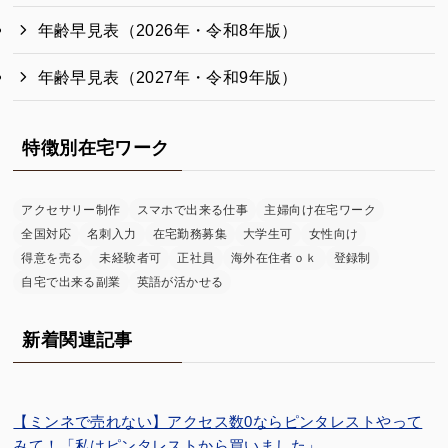
年齢早見表（2026年・令和8年版）
年齢早見表（2027年・令和9年版）
特徴別在宅ワーク
アクセサリー制作
スマホで出来る仕事
主婦向け在宅ワーク
全国対応
名刺入力
在宅勤務募集
大学生可
女性向け
得意を売る
未経験者可
正社員
海外在住者ｏｋ
登録制
自宅で出来る副業
英語が活かせる
新着関連記事
【ミンネで売れない】アクセス数0ならピンタレストやって
みて！「私はピンタレストから買いました」