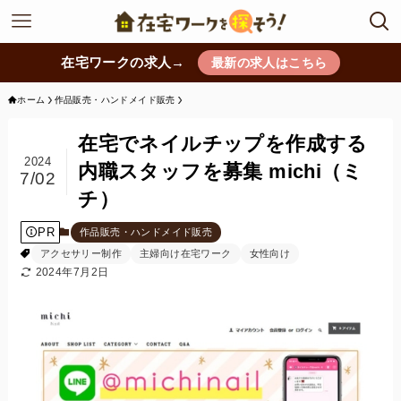
在宅ワークの求人→
最新の求人はこちら
ホーム
作品販売・ハンドメイド販売
在宅でネイルチップを作成する
2024
内職スタッフを募集 michi（ミ
7/02
チ）
PR
作品販売・ハンドメイド販売
アクセサリー制作
主婦向け在宅ワーク
女性向け
2024年7月2日