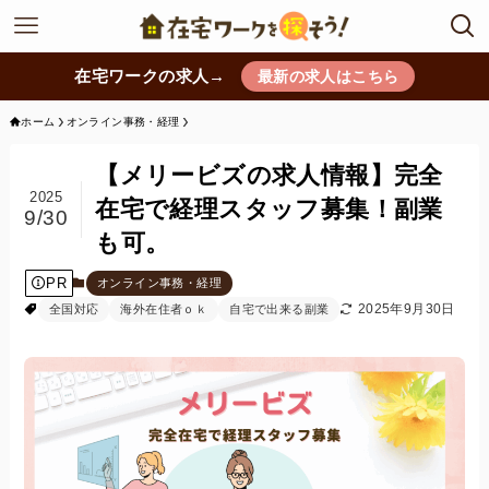
在宅ワークの求人→
最新の求人はこちら
ホーム
オンライン事務・経理
【メリービズの求人情報】完全
2025
在宅で経理スタッフ募集！副業
9/30
も可。
PR
オンライン事務・経理
2025年9月30日
全国対応
海外在住者ｏｋ
自宅で出来る副業