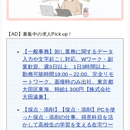
【AD】募集中の求人Pick up！
【一般事務】卸し業務に関するデータ
入力や文字起こし対応。Wワーク・副
業歓迎。週3日以上、1日3時間以上。
勤務可能時間19:00～22:00。完全リモ
ートワーク。面接時のみ出社。東京都
大田区東海。時給1,300円【株式会社
大田遠兼】
【採点・添削】【採点・添削】PCを使
った採点・添削の仕事。得意科目を活
かして高校生の学習を支える在宅ワー