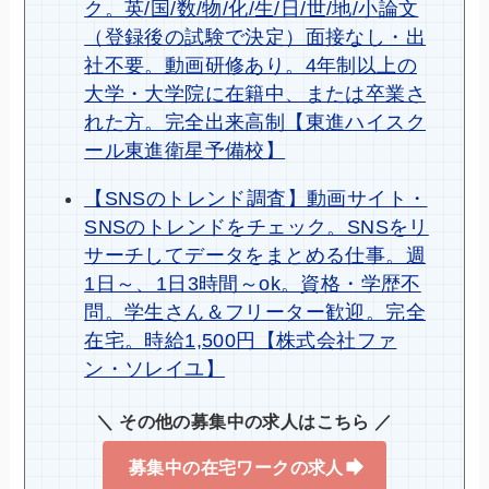
ク。英/国/数/物/化/生/日/世/地/小論文
（登録後の試験で決定）面接なし・出
社不要。動画研修あり。4年制以上の
大学・大学院に在籍中、または卒業さ
れた方。完全出来高制【東進ハイスク
ール東進衛星予備校】
【SNSのトレンド調査】動画サイト・
SNSのトレンドをチェック。SNSをリ
サーチしてデータをまとめる仕事。週
1日～、1日3時間～ok。資格・学歴不
問。学生さん＆フリーター歓迎。完全
在宅。時給1,500円【株式会社ファ
ン・ソレイユ】
＼ その他の募集中の求人はこちら ／
募集中の在宅ワークの求人