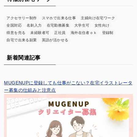
アクセサリー制作
スマホで出来る仕事
主婦向け在宅ワーク
全国対応
名刺入力
在宅勤務募集
大学生可
女性向け
得意を売る
未経験者可
正社員
海外在住者ｏｋ
登録制
自宅で出来る副業
英語が活かせる
新着関連記事
MUGENUPに登録しても仕事がこない？在宅イラストレータ
ー募集の仕組みと注意点