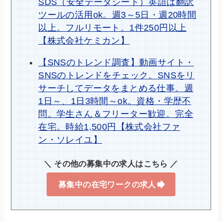
SDS（安全データシート）英語は翻訳
ツールの活用ok。週3～5日・週20時間
以上。フルリモート。1件250円以上
【株式会社ケミカン】
【SNSのトレンド調査】動画サイト・
SNSのトレンドをチェック。SNSをリ
サーチしてデータをまとめる仕事。週
1日～、1日3時間～ok。資格・学歴不
問。学生さん＆フリーター歓迎。完全
在宅。時給1,500円【株式会社ファ
ン・ソレイユ】
＼ その他の募集中の求人はこちら ／
募集中の在宅ワークの求人