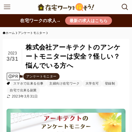
在宅ワークの求人→
最新の求人はこちら
ホーム
アンケートモニター
株式会社アーキテクトのアンケ
2023
ートモニターは安全？怪しい？
3/31
悩んでいる方へ
PR
アンケートモニター
スマホで出来る仕事
主婦向け在宅ワーク
大学生可
登録制
自宅で出来る副業
2023年3月31日