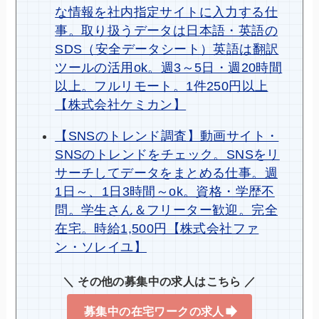
な情報を社内指定サイトに入力する仕
事。取り扱うデータは日本語・英語の
SDS（安全データシート）英語は翻訳
ツールの活用ok。週3～5日・週20時間
以上。フルリモート。1件250円以上
【株式会社ケミカン】
【SNSのトレンド調査】動画サイト・
SNSのトレンドをチェック。SNSをリ
サーチしてデータをまとめる仕事。週
1日～、1日3時間～ok。資格・学歴不
問。学生さん＆フリーター歓迎。完全
在宅。時給1,500円【株式会社ファ
ン・ソレイユ】
＼ その他の募集中の求人はこちら ／
募集中の在宅ワークの求人